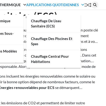
 THERMIQUE
APPLICATIONS QUOTIDIENNES
nitaire (ECS)
ermique
Chauffage De L’eau
Sanitaire (ECS)
ques ? Le chauffage de l’eau sanitaire (ECS) est un poste clé
es Sous-
s soyez en quête de solutions innovantes ou simplement
Chauffage Des Piscines Et
era dans le choix d’un système adapté à vos besoins et à vos
Spas
omment s’y retrouver parmi les nombreuses solutions
es Modèles
onnels, chaque choix a ses avantages et ses limites. Dans cet
Chauffage Central Pour
t les bonnes pratiques pour optimiser votre consommation.
Habitations
sponsable. Alors, prêt à franchir une étape vers un mode de
utions incluent les énergies renouvelables comme le solaire ou
 Choisir la bonne option dépend de nombreux facteurs, comme le
Énergies renouvelables pour ECS
se démarquent
t les émissions de CO2 et permettent de limiter notre