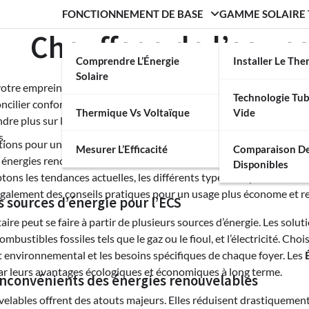
FONCTIONNEMENT DE BASE
GAMME SOLAIRE
Chauffage de l’eau sa
Comprendre L’Énergie
Installer Le Th
Solaire
otre empreinte écologique tout en maîtrisant vos dépenses énergéti
Technologie Tub
oncilier confort quotidien et respect de l’environnement. Que vou
Thermique Vs Voltaïque
Vide
ndre plus sur les technologies existantes, ce guide vous accompagn
s.
ptions pour un
chauffage ECS écologique
ne manquent pas. Mais c
Mesurer L’Efficacité
Comparaison D
 énergies renouvelables, technologies hybrides et systèmes traditi
Disponibles
ptons les tendances actuelles, les différents types de systèmes e
galement des conseils pratiques pour un usage plus économe et re
s sources d’énergie pour l’ECS
taire peut se faire à partir de plusieurs sources d’énergie. Les sol
combustibles fossiles tels que le gaz ou le fioul, et l’électricité.
act environnemental et les besoins spécifiques de chaque foyer. Les
ar leurs avantages écologiques et économiques à long terme.
inconvénients des énergies renouvelables
velables offrent des atouts majeurs. Elles réduisent drastiquemen