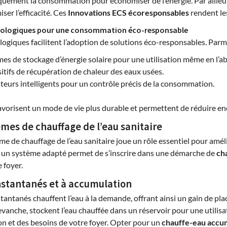
quement la consommation pour économiser de l’énergie. Par ailleu
ser l’efficacité. Ces
Innovations ECS écoresponsables
rendent les
nologiques pour une consommation éco-responsable
ogiques facilitent l’adoption de solutions éco-responsables. Parmi
es de stockage d’énergie solaire pour une utilisation même en l’ab
itifs de récupération de chaleur des eaux usées.
ateurs intelligents pour un contrôle précis de la consommation.
avorisent un mode de vie plus durable et permettent de réduire en
mes de chauffage de l’eau sanitaire
me de chauffage de l’eau sanitaire joue un rôle essentiel pour am
 un système adapté permet de s’inscrire dans une démarche de
ch
 foyer.
nstantanés et à accumulation
tantanés chauffent l’eau à la demande, offrant ainsi un gain de pl
vanche, stockent l’eau chauffée dans un réservoir pour une utilisa
 et des besoins de votre foyer. Opter pour un
chauffe-eau accu