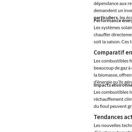
dépendance aux ress
demandent un inves
particuliers
, les é
Performance énerg
Les systèmes solai
chauffer directemen
soit la saison. Ces
Comparatif ent
Les combustibles fo
beaucoup de gaz à e
la biomasse, offre
d’énergie qu’ils gén
Impacts environne
Les combustibles tr
réchauffement clim
du fioul peuvent g
Tendances act
Les nouvelles tech