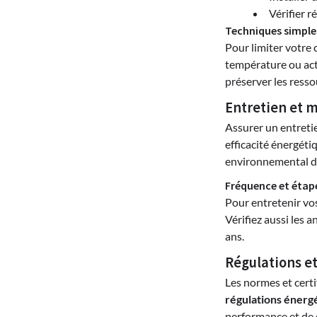
Vérifier r
Techniques simple
Pour limiter votre
température ou act
préserver les resso
Entretien et 
Assurer un entretie
efficacité énergét
environnemental de
Fréquence et étap
Pour entretenir vos
Vérifiez aussi les a
ans.
Régulations et
Les normes et certif
régulations énerg
performance et de d