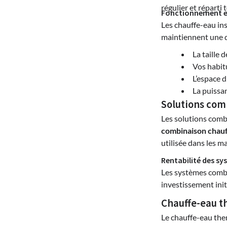
régulier et réparti 
Fonctionnement et
Les chauffe-eau in
maintiennent une q
La taille 
Vos habi
L’espace d
La puissa
Solutions com
Les solutions comb
combinaison chauf
utilisée dans les 
Rentabilité des s
Les systèmes combi
investissement init
Chauffe-eau t
Le chauffe-eau the