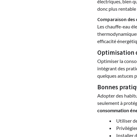
électriques, bien q
donc plus rentable
Comparaison des 
Les chauffe-eau él
thermodynamiques, b
efficacité énergét
Optimisation 
Optimiser la conso
intégrant des prat
quelques astuces p
Bonnes pratiq
Adopter des habitu
seulement à protég
consommation éne
Utiliser 
Privilégie
Installer