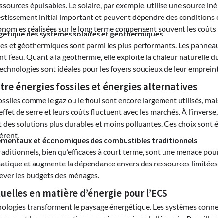
ources épuisables. Le solaire, par exemple, utilise une source inép
tissement initial important et peuvent dépendre des conditions cl
conomies réalisées sur le long terme compensent souvent les coûts
étique des systèmes solaires et géothermiques
res et géothermiques sont parmi les plus performants. Les panneaux
t l’eau. Quant à la géothermie, elle exploite la chaleur naturelle d
 technologies sont idéales pour les foyers soucieux de leur emprein
re énergies fossiles et énergies alternatives
ssiles comme le gaz ou le fioul sont encore largement utilisés, mai
ffet de serre et leurs coûts fluctuent avec les marchés. À l’inverse,
nt des solutions plus durables et moins polluantes. Ces choix son
èrent.
mentaux et économiques des combustibles traditionnels
aditionnels, bien qu’efficaces à court terme, sont une menace pour
atique et augmente la dépendance envers des ressources limitées. 
rever les budgets des ménages.
uelles en matière d’énergie pour l’ECS
nologies transforment le paysage énergétique. Les systèmes conne