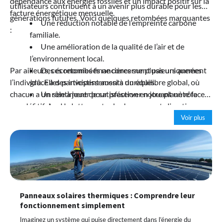
dépendance aux énergies fossiles et un impact positif sur la
utilisateurs contribuent à un avenir plus durable pour les
facture énergétique mensuelle.
générations futures. Voici quelques retombées marquantes
Une réduction notable de l’empreinte carbone
:
familiale.
Une amélioration de la qualité de l’air et de
l’environnement local.
Par ailleurs, ces retombées ne concernent pas uniquement
Des économies financières sur plusieurs années
l’individu. Elles participent aussi à un équilibre global, où
grâce à des investissements durables.
chacun a un rôle à jouer pour préserver notre planète face
Un sentiment de satisfaction en jouant un rôle
aux défis actuels.
actif dans la lutte contre le changement climatique.
Voir plus
Panneaux solaires thermiques : Comprendre leur
fonctionnement simplement
Imaginez un système qui puise directement dans l’énergie du