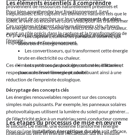
Les éléments essentiels à comprendre
proviennent de ressources naturellement présentes et
Pour bien appréhender leur fonctionnement, il est
inépuisables. Elles captent les éléments naturels tels que le
important de se pencher sur leurs
composants durables
.
soleil, le vent ou encore les cours d’eau pour les transformer
Ces systèmes intègrent plusieurs éléments clés, chacun
en énergie utilisable, comme de l’électricité ou de la chaleur.
ayant un rôle précis dans la capture et la transformation de
Ce processus repose sur des technologies innovantes et
Les capteurs, comme les panneaux solaires, qui
l’énergie :
respectueuses de l’environnement.
absorbent l’énergie naturelle.
Les convertisseurs, qui transforment cette énergie
brute en électricité ou chaleur.
Ces éléments sont conçus pour être robustes, efficaces et
Les systèmes de stockage, comme les batteries,
respectueux de l’environnement, contribuant ainsi à une
pour conserver l’énergie produite.
réduction de l’empreinte écologique.
Décryptage des concepts clés
Les énergies renouvelables reposent sur des concepts
simples mais puissants. Par exemple, les panneaux solaires
photovoltaïques utilisent la lumière du soleil pour générer
de l’électricité grâce à un matériau semi-conducteur comme
Les étapes du processus de mise en œuvre
le silicium. De même, une éolienne transforme l’énergie
Pour qu’une
installation énergétique durable
soit efficace,
cinétique du vent en énergie mécanique, qui est ensuite