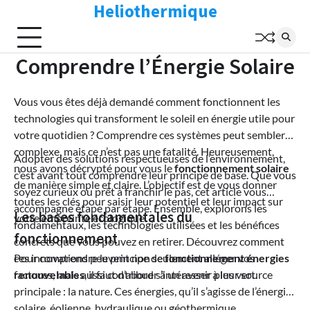
Heliothermique
Skip
to
content
Comprendre l’Énergie Solaire
Vous vous êtes déjà demandé comment fonctionnent les
technologies qui transforment le soleil en énergie utile pour
votre quotidien ? Comprendre ces systèmes peut sembler
complexe, mais ce n’est pas une fatalité. Heureusement,
Adopter des solutions respectueuses de l’environnement,
nous avons décrypté pour vous le
fonctionnement solaire
c’est avant tout comprendre leur principe de base. Que vous
de manière simple et claire. L’objectif est de vous donner
soyez curieux ou prêt à franchir le pas, cet article vous
toutes les clés pour saisir leur potentiel et leur impact sur
accompagne étape par étape. Ensemble, explorons les
Les bases fondamentales du
votre empreinte écologique.
fondamentaux, les technologies utilisées et les bénéfices
fonctionnement
concrets que vous pouvez en retirer. Découvrez comment
ces innovations peuvent non seulement alléger vos
Pour comprendre le principe de
fonctionnement énergies
factures, mais aussi contribuer à un avenir plus vert.
renouvelables
, il faut d’abord s’intéresser à leur source
principale : la nature. Ces énergies, qu’il s’agisse de l’énergie
solaire, éolienne, hydraulique ou géothermique,