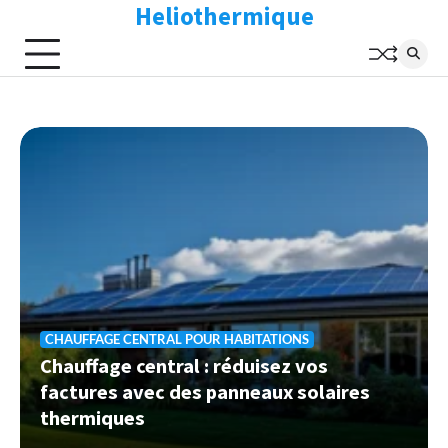
Heliothermique
Skip
to
content
CHAUFFAGE CENTRAL POUR HABITATIONS
Chauffage central : réduisez vos
factures avec des panneaux solaires
thermiques