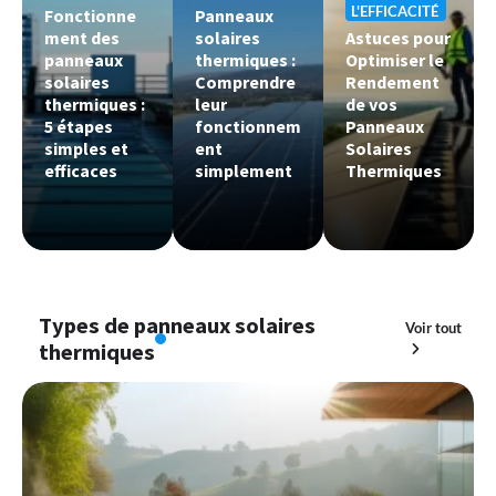
L'EFFICACITÉ
Fonctionne
Panneaux
ment des
solaires
Astuces pour
panneaux
thermiques :
Optimiser le
solaires
Comprendre
Rendement
thermiques :
leur
de vos
5 étapes
fonctionnem
Panneaux
simples et
ent
Solaires
efficaces
simplement
Thermiques
Types de panneaux solaires
Voir tout
thermiques