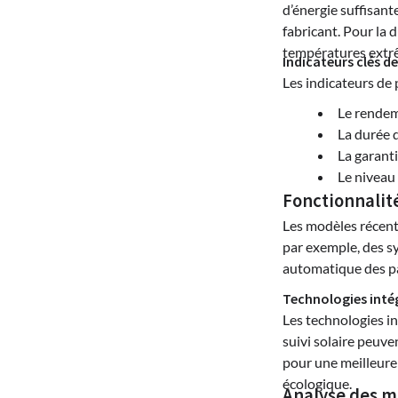
d’énergie suffisant
fabricant. Pour la 
températures extr
Indicateurs clés 
Les indicateurs de
Le rendeme
La durée 
La garant
Le niveau 
Fonctionnalit
Les modèles récent
par exemple, des s
automatique des pa
Technologies inté
Les technologies in
suivi solaire peuv
pour une meilleure 
écologique.
Analyse des m