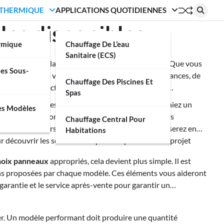
 THERMIQUE
APPLICATIONS QUOTIDIENNES
es disponibles
ermique
Chauffage De L’eau
Sanitaire (ECS)
se-tête face à la multitude d’options disponibles. Que vous
es Sous-
ndra réellement à vos attentes en termes de performances, de
Chauffage Des Piscines Et
lement votre facture d’électricité, mais aussi votre
Spas
aires
disponibles sur le marché. Que vous recherchiez un
es Modèles
 prendre en compte, tels que les performances, les
Chauffage Central Pour
e et des retours d’expérience d’utilisateurs, vous serez en
Habitations
 découvrir les solutions les plus adaptées à votre projet
hoix panneaux
appropriés, cela devient plus simple. Il est
ions proposées par chaque modèle. Ces éléments vous aideront
a garantie et le service après-vente pour garantir un
er. Un modèle performant doit produire une quantité