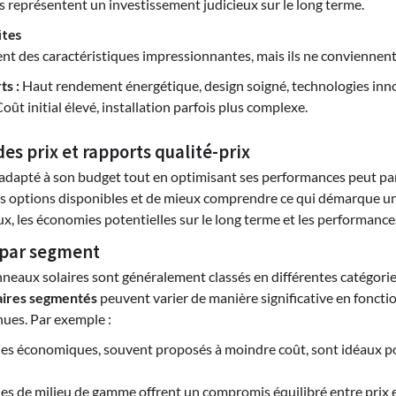
ils représentent un investissement judicieux sur le long terme.
ites
t des caractéristiques impressionnantes, mais ils ne conviennent 
ts :
Haut rendement énergétique, design soigné, technologies inn
oût initial élevé, installation parfois plus complexe.
s prix et rapports qualité-prix
adapté à son budget tout en optimisant ses performances peut p
es options disponibles et de mieux comprendre ce qui démarque un m
iaux, les économies potentielles sur le long terme et les performance
x par segment
eaux solaires sont généralement classés en différentes catégories 
aires segmentés
peuvent varier de manière significative en fonctio
nues. Par exemple :
es économiques, souvent proposés à moindre coût, sont idéaux po
es de milieu de gamme offrent un compromis équilibré entre prix 