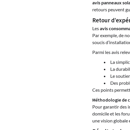
avis panneaux sol
retours peuvent gui
Retour d’expé
Les
avis consomma
Par exemple, de no
soucis d’installati
Parmi les avis rel
La simplic
La durabil
Le soutien
Des probl
Ces points permett
Méthodologie de co
Pour garantir des i
domicile et les for
une vision globale 