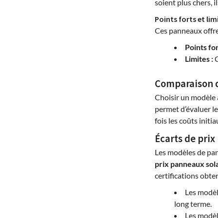
soient plus chers, 
Points forts et lim
Ces panneaux offren
Points for
Limites :
C
Comparaison de
Choisir un modèle 
permet d’évaluer l
fois les coûts init
Écarts de pri
Les modèles de pann
prix panneaux sol
certifications obte
Les modèl
long terme.
Les modèl